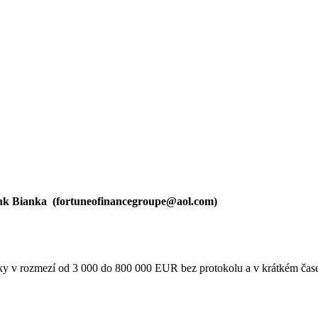
nk Bianka (
fortuneofinancegroupe@aol.com
)
tky v rozmezí od 3 000 do 800 000 EUR bez protokolu a v krátkém čas