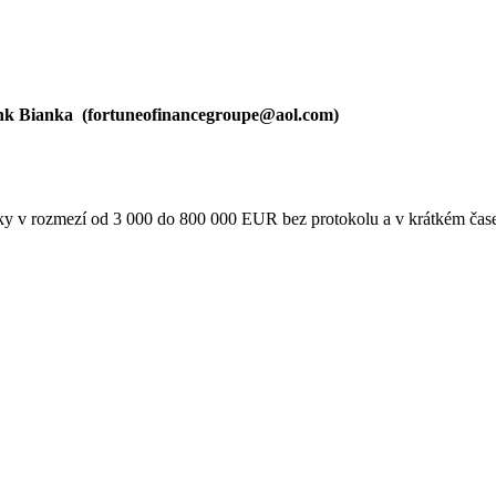
nk Bianka (
fortuneofinancegroupe@aol.com
)
tky v rozmezí od 3 000 do 800 000 EUR bez protokolu a v krátkém čas