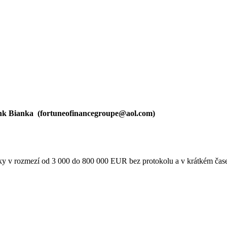
nk Bianka (
fortuneofinancegroupe@aol.com
)
tky v rozmezí od 3 000 do 800 000 EUR bez protokolu a v krátkém čas