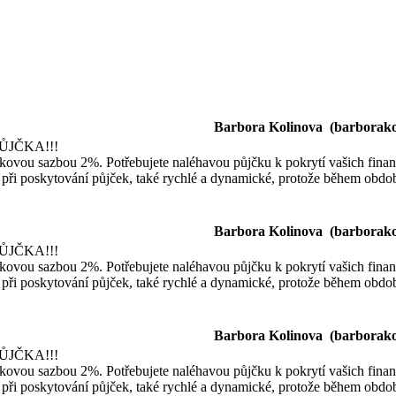
Barbora Kolinova (
barborak
ŮJČKA!!!
kovou sazbou 2%. Potřebujete naléhavou půjčku k pokrytí vašich finanč
při poskytování půjček, také rychlé a dynamické, protože během obdo
Barbora Kolinova (
barborak
ŮJČKA!!!
kovou sazbou 2%. Potřebujete naléhavou půjčku k pokrytí vašich finanč
při poskytování půjček, také rychlé a dynamické, protože během obdo
Barbora Kolinova (
barborak
ŮJČKA!!!
kovou sazbou 2%. Potřebujete naléhavou půjčku k pokrytí vašich finanč
při poskytování půjček, také rychlé a dynamické, protože během obdo