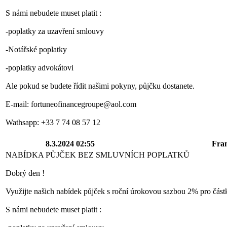
S námi nebudete muset platit :
-poplatky za uzavření smlouvy
-Notářské poplatky
-poplatky advokátovi
Ale pokud se budete řídit našimi pokyny, půjčku dostanete.
E-mail: fortuneofinancegroupe@aol.com
Wathsapp: +33 7 74 08 57 12
8.3.2024 02:55
Fra
NABÍDKA PŮJČEK BEZ SMLUVNÍCH POPLATKŮ
Dobrý den !
Využijte našich nabídek půjček s roční úrokovou sazbou 2% pro čás
S námi nebudete muset platit :