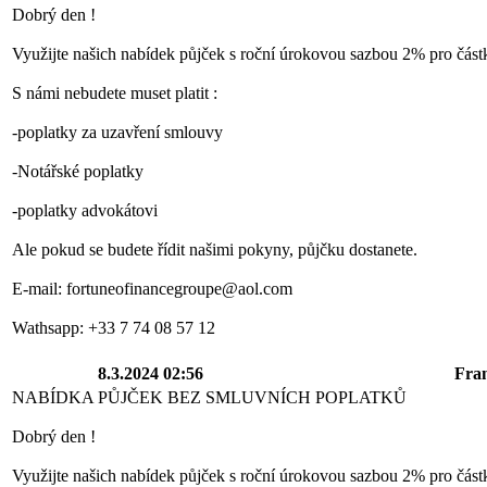
Dobrý den !
Využijte našich nabídek půjček s roční úrokovou sazbou 2% pro čás
S námi nebudete muset platit :
-poplatky za uzavření smlouvy
-Notářské poplatky
-poplatky advokátovi
Ale pokud se budete řídit našimi pokyny, půjčku dostanete.
E-mail: fortuneofinancegroupe@aol.com
Wathsapp: +33 7 74 08 57 12
8.3.2024 02:56
Fra
NABÍDKA PŮJČEK BEZ SMLUVNÍCH POPLATKŮ
Dobrý den !
Využijte našich nabídek půjček s roční úrokovou sazbou 2% pro čás