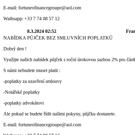
E-mail: fortuneofinancegroupe@aol.com
Wathsapp: +33 7 74 08 57 12
8.3.2024 02:52
Fra
NABÍDKA PŮJČEK BEZ SMLUVNÍCH POPLATKŮ
Dobrý den !
Využijte našich nabídek půjček s roční úrokovou sazbou 2% pro čás
S námi nebudete muset platit :
-poplatky za uzavření smlouvy
-Notářské poplatky
-poplatky advokátovi
Ale pokud se budete řídit našimi pokyny, půjčku dostanete.
E-mail: fortuneofinancegroupe@aol.com