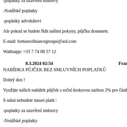
-poplatky za uzavření smlouvy
-Notářské poplatky
-poplatky advokátovi
Ale pokud se budete řídit našimi pokyny, půjčku dostanete.
E-mail: fortuneofinancegroupe@aol.com
Wathsapp: +33 7 74 08 57 12
8.3.2024 02:54
Fra
NABÍDKA PŮJČEK BEZ SMLUVNÍCH POPLATKŮ
Dobrý den !
Využijte našich nabídek půjček s roční úrokovou sazbou 2% pro čás
S námi nebudete muset platit :
-poplatky za uzavření smlouvy
-Notářské poplatky