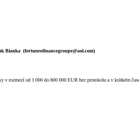
nk Bianka (
fortuneofinancegroupe@aol.com
)
tky v rozmezí od 3 000 do 800 000 EUR bez protokolu a v krátkém čas