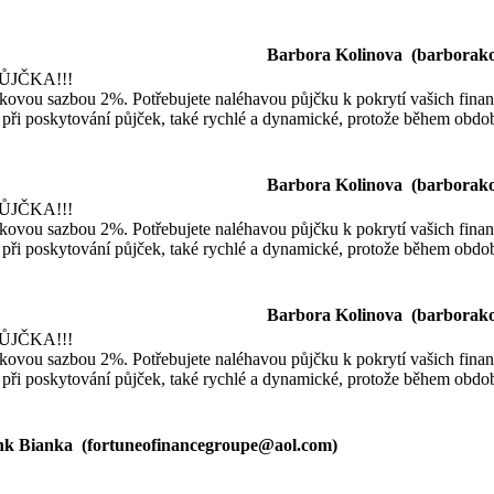
Barbora Kolinova (
barborak
ŮJČKA!!!
kovou sazbou 2%. Potřebujete naléhavou půjčku k pokrytí vašich finanč
při poskytování půjček, také rychlé a dynamické, protože během obdo
Barbora Kolinova (
barborak
ŮJČKA!!!
kovou sazbou 2%. Potřebujete naléhavou půjčku k pokrytí vašich finanč
při poskytování půjček, také rychlé a dynamické, protože během obdo
Barbora Kolinova (
barborak
ŮJČKA!!!
kovou sazbou 2%. Potřebujete naléhavou půjčku k pokrytí vašich finanč
při poskytování půjček, také rychlé a dynamické, protože během obdo
nk Bianka (
fortuneofinancegroupe@aol.com
)