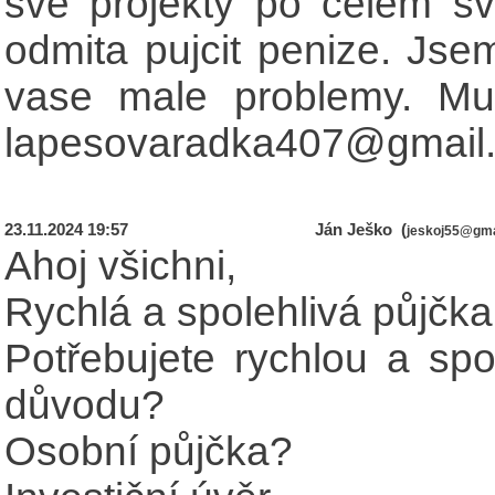
sve projekty po celem sv
odmita pujcit penize. Jse
vase male problemy. Mu
lapesovaradka407@gmail
23.11.2024 19:57
Ján Ješko (
jeskoj55@gma
Ahoj všichni,
Rychlá a spolehlivá půjčka
Potřebujete rychlou a spo
důvodu?
Osobní půjčka?