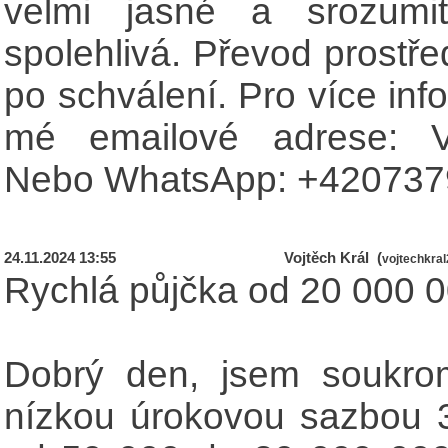
velmi jasné a srozumi
spolehlivá. Převod prost
po schválení. Pro více inf
mé emailové adrese:
Nebo WhatsApp: +420737
24.11.2024 13:55
Vojtěch Král (
vojtechkra
Rychlá půjčka od 20 000 0
Dobrý den, jsem soukrom
nízkou úrokovou sazbou 