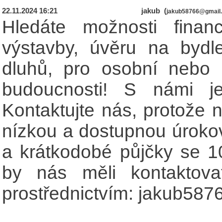
22.11.2024 16:21
jakub (
jakub58766@gmail
Hledáte možnosti fina
výstavby, úvěru na bydle
dluhů, pro osobní nebo p
budoucnosti! S námi je
Kontaktujte nás, protože 
nízkou a dostupnou úrok
a krátkodobé půjčky se 1
by nás měli kontaktova
prostřednictvím: jakub58