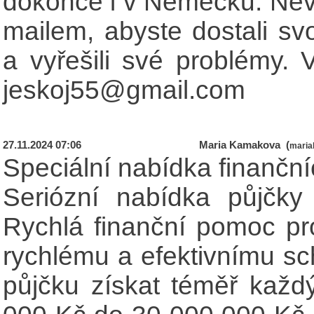
dokonce i v Německu. Nevá
mailem, abyste dostali s
a vyřešili své problémy. 
jeskoj55@gmail.com
27.11.2024 07:06
Maria Kamakova (
mari
Speciální nabídka finančn
Seriózní nabídka půjčky
Rychlá finanční pomoc pr
rychlému a efektivnímu s
půjčku získat téměř každ