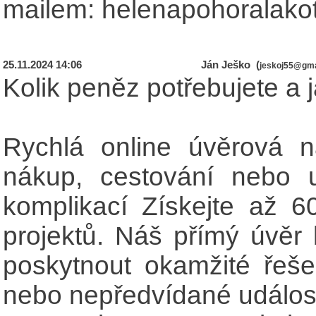
mailem: helenapohoralak
25.11.2024 14:06
Ján Ješko (
jeskoj55@gma
Kolik peněz potřebujete a j
Rychlá online úvěrová 
nákup, cestování nebo u
komplikací Získejte až 6
projektů. Náš přímý úvěr b
poskytnout okamžité řeše
nebo nepředvídané událost