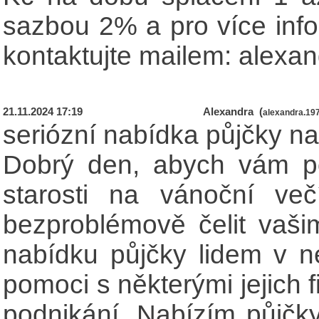
sazbou 2% a pro více inf
kontaktujte mailem: alex
21.11.2024 17:19
Alexandra (
alexandra.1
seriózní nabídka půjčky na
Dobrý den, abych vám po
starosti na vánoční ve
bezproblémově čelit vaš
nabídku půjčky lidem v ne
pomoci s některými jejich 
podnikání. Nabízím půjč