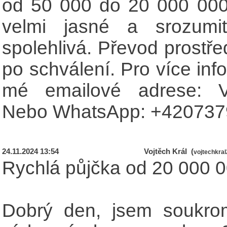
od 50 000 do 20 000 000
velmi jasné a srozumi
spolehlivá. Převod prost
po schválení. Pro více inf
mé emailové adrese:
Nebo WhatsApp: +420737
24.11.2024 13:54
Vojtěch Král (
vojtechkra
Rychlá půjčka od 20 000 0
Dobrý den, jsem soukrom