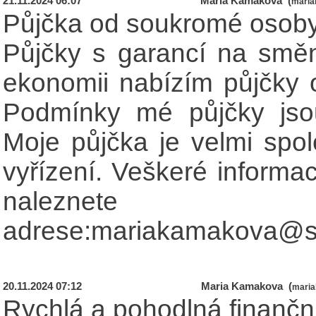
21.11.2024 06:07
Maria Kamakova (
mari
Půjčka od soukromé osob
Půjčky s garancí na směn
ekonomii nabízím půjčky
Podmínky mé půjčky jsou
Moje půjčka je velmi spole
vyřízení. Veškeré inform
naleznete
adrese:mariakamakova@
20.11.2024 07:12
Maria Kamakova (
mari
Rychlá a pohodlná finančn