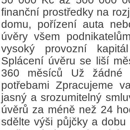
finanční prostředky na roz
domu, pořízení auta neb
úvěry všem podnikatelů
vysoký provozní kapitá
Splácení úvěru se liší mě
360 měsíců Už žádné st
potřebami Zpracujeme v
jasný a srozumitelný sml
úvěrů za méně než 24 hod
sdělte výši půjčky a dobu 