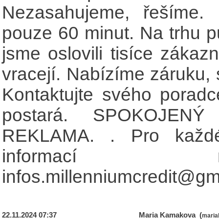
Nezasahujeme, řešíme. 
pouze 60 minut. Na trhu pů
jsme oslovili tisíce zákaz
vracejí. Nabízíme záruku, s
Kontaktujte svého poradc
postará. SPOKOJEN
REKLAMA. . Pro každé
informací m
infos.millenniumcredit@gm
22.11.2024 07:37
Maria Kamakova (
mari