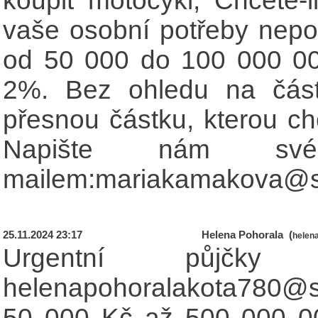
koupit motocykl, Chcete-li
vaše osobní potřeby nepo
od 50 000 do 100 000 00
2%. Bez ohledu na část
přesnou částku, kterou ch
Napište nám sv
mailem:mariakamakova@
25.11.2024 23:17
Helena Pohorala (
helen
Urgentní půjčky
helenapohoralakota780@s
50 000 Kč až 500 000 000