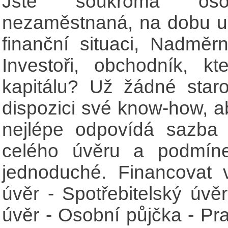
Jste soukromá os
nezaměstnaná, na dobu ur
finanční situaci, Nadměr
Investoři, obchodník, kt
kapitálu? Už žádné star
dispozici své know-how, a
nejlépe odpovídá sazba
celého úvěru a podmíne
jednoduché. Financovat 
úvěr - Spotřebitelský úvěr
úvěr - Osobní půjčka - Pr