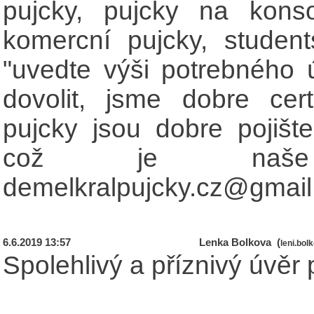
pujcky, pujcky na konsol
komercní pujcky, student
"uvedte výši potrebného ú
dovolit, jsme dobre cert
pujcky jsou dobre pojišt
což je naše ne
demelkralpujcky.cz@gmai
6.6.2019 13:57
Lenka Bolkova (
leni.bo
Spolehlivý a příznivý úvěr