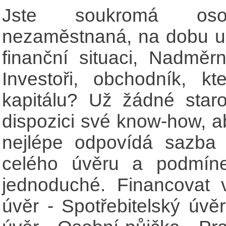
Jste soukromá os
nezaměstnaná, na dobu ur
finanční situaci, Nadměr
Investoři, obchodník, kt
kapitálu? Už žádné star
dispozici své know-how, a
nejlépe odpovídá sazba
celého úvěru a podmíne
jednoduché. Financovat 
úvěr - Spotřebitelský úvěr