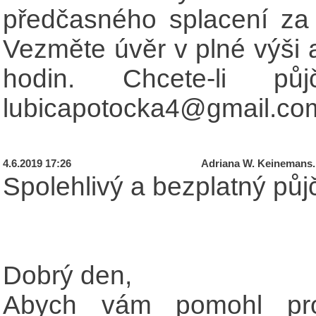
předčasného splacení za 
Vezměte úvěr v plné výši a
hodin. Chcete-li pů
lubicapotocka4@gmail.co
4.6.2019 17:26
Adriana W. Keinemans.
Spolehlivý a bezplatný pů
Dobrý den,
Abych vám pomohl prop