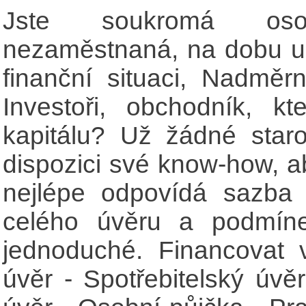
Jste soukromá os
nezaměstnaná, na dobu ur
finanční situaci, Nadměr
Investoři, obchodník, kt
kapitálu? Už žádné star
dispozici své know-how, a
nejlépe odpovídá sazba
celého úvěru a podmíne
jednoduché. Financovat 
úvěr - Spotřebitelský úvěr