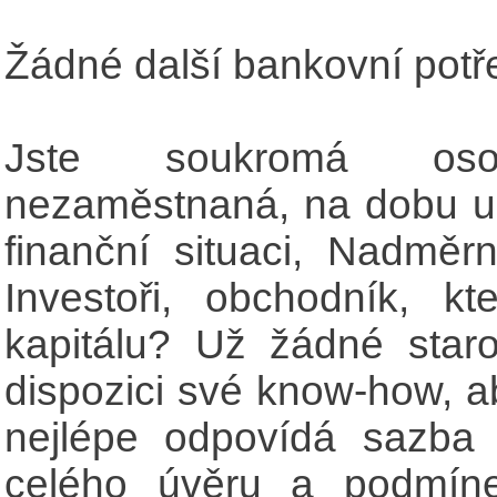
Žádné další bankovní potře
Jste soukromá os
nezaměstnaná, na dobu ur
finanční situaci, Nadměr
Investoři, obchodník, kt
kapitálu? Už žádné star
dispozici své know-how, a
nejlépe odpovídá sazba
celého úvěru a podmíne