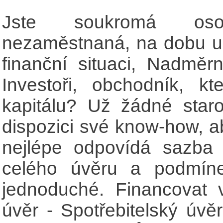
Jste soukromá os
nezaměstnaná, na dobu ur
finanční situaci, Nadměr
Investoři, obchodník, kt
kapitálu? Už žádné star
dispozici své know-how, a
nejlépe odpovídá sazba
celého úvěru a podmíne
jednoduché. Financovat 
úvěr - Spotřebitelský úvěr