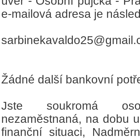
úvěr - Osobní půjčka - Pr
e-mailová adresa je následu
sarbinekavaldo25@gmail
Žádné další bankovní potře
Jste soukromá os
nezaměstnaná, na dobu ur
finanční situaci, Nadměr