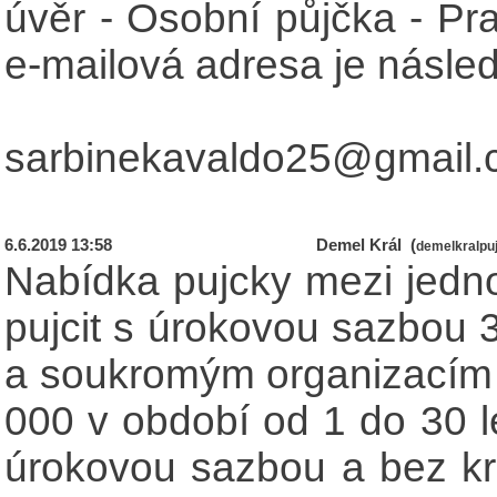
úvěr - Osobní půjčka - Pr
e-mailová adresa je následu
sarbinekavaldo25@gmail
6.6.2019 13:58
Demel Král (
demelkralpu
Nabídka pujcky mezi jedno
pujcit s úrokovou sazbou
a soukromým organizacím 
000 v období od 1 do 30 l
úrokovou sazbou a bez kre