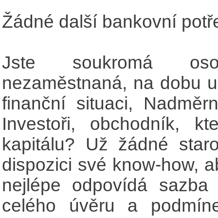
Žádné další bankovní potře
Jste soukromá os
nezaměstnaná, na dobu ur
finanční situaci, Nadměr
Investoři, obchodník, kt
kapitálu? Už žádné star
dispozici své know-how, a
nejlépe odpovídá sazba
celého úvěru a podmíne