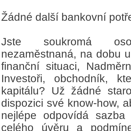
Žádné další bankovní potře
Jste soukromá os
nezaměstnaná, na dobu ur
finanční situaci, Nadměr
Investoři, obchodník, kt
kapitálu? Už žádné star
dispozici své know-how, a
nejlépe odpovídá sazba
celého úvěru a podmíne