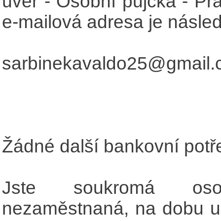
úvěr - Osobní půjčka - Pr
e-mailová adresa je následu
sarbinekavaldo25@gmail
Žádné další bankovní potře
Jste soukromá os
nezaměstnaná, na dobu ur