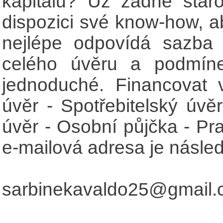
kapitálu? Už žádné star
dispozici své know-how, a
nejlépe odpovídá sazba
celého úvěru a podmíne
jednoduché. Financovat 
úvěr - Spotřebitelský úvěr
úvěr - Osobní půjčka - Pr
e-mailová adresa je následu
sarbinekavaldo25@gmail