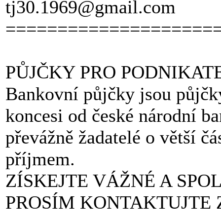
tj30.1969@gmail.com
====================
PŮJČKY PRO PODNIKAT
Bankovní půjčky jsou půjčky
koncesi od české národní b
převážně žadatelé o větší čá
příjmem.
ZÍSKEJTE VÁŽNÉ A SPO
PROSÍM KONTAKTUJTE ZD