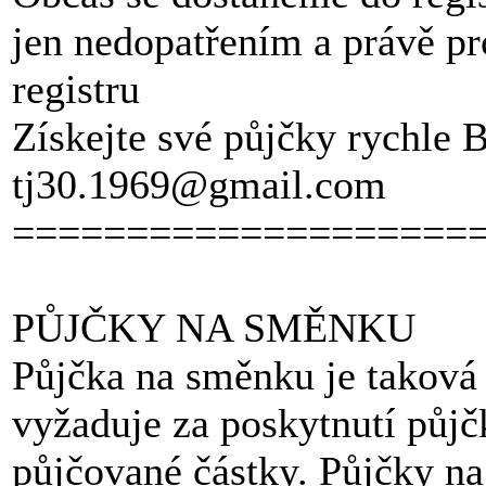
jen nedopatřením a právě pr
registru
Získejte své půjčky rychl
tj30.1969@gmail.com
====================
PŮJČKY NA SMĚNKU
Půjčka na směnku je taková 
vyžaduje za poskytnutí půj
půjčované částky. Půjčky na