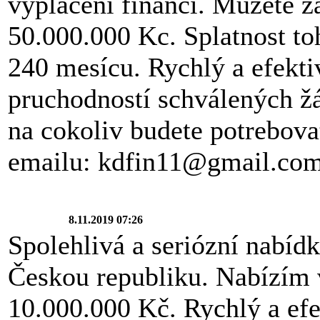
vyplacení financí. Mužete ž
50.000.000 Kc. Splatnost toh
240 mesícu. Rychlý a efekti
pruchodností schválených žá
na cokoliv budete potrebova
emailu: kdfin11@gmail.co
8.11.2019 07:26
Spolehlivá a seriózní nabídk
Českou republiku. Nabízím 
10.000.000 Kč. Rychlý a efe