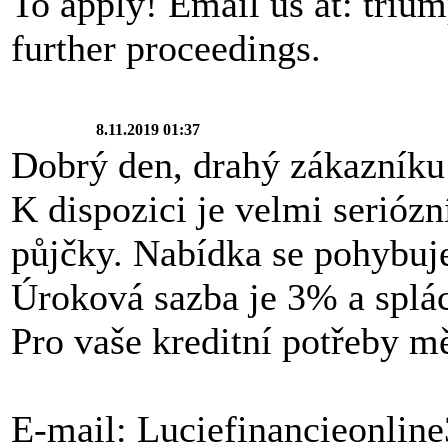
To apply! Email us at: tri
further proceedings.
8.11.2019 01:37
Dobrý den, drahý zákazníku
K dispozici je velmi serióz
půjčky. Nabídka se pohybuj
Úroková sazba je 3% a splác
Pro vaše kreditní potřeby mě
E-mail: Luciefinancieonli