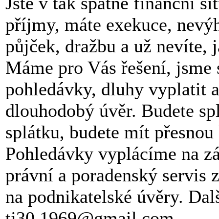
Jste v tak špatné finanční s
příjmy, máte exekuce, nevý
půjček, dražbu a už nevíte,
Máme pro Vás řešení, jsme 
pohledávky, dluhy vyplatit a
dlouhodobý úvěr. Budete sp
splátku, budete mít přesnou
Pohledávky vyplácíme na zá
právní a poradenský servis 
na podnikatelské úvěry. Dal
tj30.1969@gmail.com