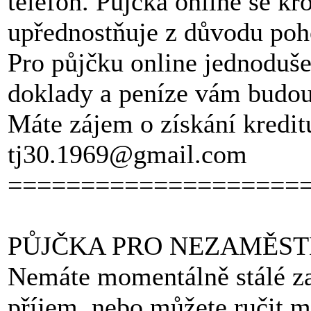
telefon. Půjčka online se kr
upřednostňuje z důvodu poho
Pro půjčku online jednoduše 
doklady a peníze vám budou
Máte zájem o získání kredit
tj30.1969@gmail.com
====================
PŮJČKA PRO NEZAMĚS
Nemáte momentálně stálé zam
příjem, nebo můžete ručit 