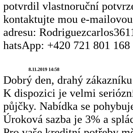
potvrdil vlastnoruční potvrz
kontaktujte mou e-mailovou
adresu: Rodriguezcarlos3
hatsApp: +420 721 801 168
8.11.2019 14:58
Dobrý den, drahý zákazníku
K dispozici je velmi serióz
půjčky. Nabídka se pohybuj
Úroková sazba je 3% a splác
Pro vaše kreditní potřeby mě