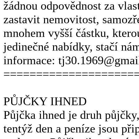
žádnou odpovědnost za vlas
zastavit nemovitost, samoz
mnohem vyšší částku, kterou 
jedinečné nabídky, stačí nám
informace: tj30.1969@gmai
====================
PŮJČKY IHNED
Půjčka ihned je druh půjčky,
tentýž den a peníze jsou při