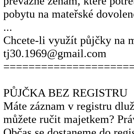
převážně ženám, které potře
pobytu na mateřské dovolen
...
Chcete-li využít půjčky na 
tj30.1969@gmail.com
====================
PŮJČKA BEZ REGISTRU
Máte záznam v registru dluž
můžete ručit majetkem? Práv
Občas se dostaneme do regis