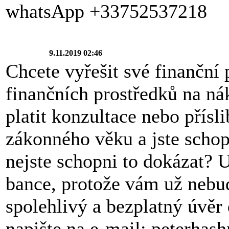
whatsApp +33752537218
9.11.2019 02:46
Chcete vyřešit své finančn
finančních prostředků na n
platit konzultace nebo přísl
zákonného věku a jste schop
nejste schopni to dokázat? 
bance, protože vám už nebu
spolehlivý a bezplatný úvěr
napište na e-mail: peterh