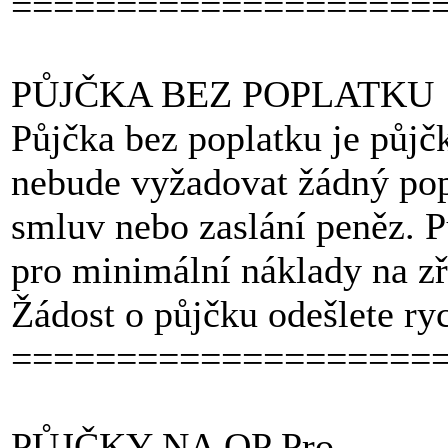
====================
PŮJČKA BEZ POPLATKU
Půjčka bez poplatku je půjč
nebude vyžadovat žádný pop
smluv nebo zaslání peněz. P
pro minimální náklady na zř
Žádost o půjčku odešlete r
====================
PŮJČKY NA OP Pro