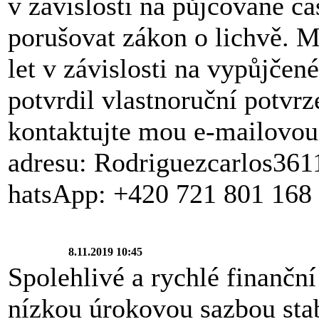
v závislosti na půjčované čá
porušovat zákon o lichvě. 
let v závislosti na vypůjčen
potvrdil vlastnoruční potvrz
kontaktujte mou e-mailovou
adresu: Rodriguezcarlos3
hatsApp: +420 721 801 168
8.11.2019 10:45
Spolehlivé a rychlé finančn
nízkou úrokovou sazbou stab