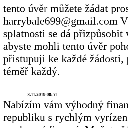
tento úvěr můžete žádat pro
harrybale699@gmail.com Vý
splatnosti se dá přizpůsobi
abyste mohli tento úvěr poh
přistupuji ke každé žádosti,
téměř každý.
8.11.2019 08:51
Nabízím vám výhodný finan
republiku s rychlým vyrízen