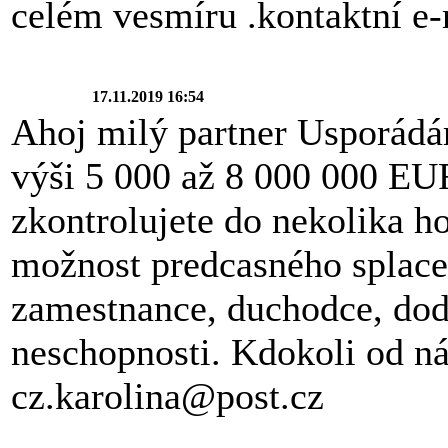
celém vesmíru .kontaktní 
17.11.2019 16:54
Ahoj milý partner Usporádám
výši 5 000 až 8 000 000 EU
zkontrolujete do nekolika ho
možnost predcasného splacen
zamestnance, duchodce, doda
neschopnosti. Kdokoli od ná
cz.karolina@post.cz