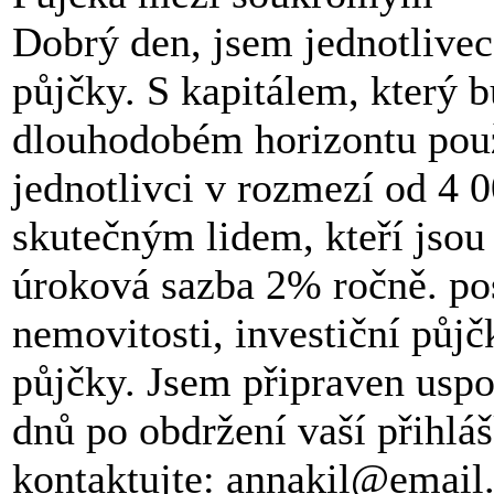
Dobrý den, jsem jednotlivec
půjčky. S kapitálem, který 
dlouhodobém horizontu použ
jednotlivci v rozmezí od 4
skutečným lidem, kteří jsou
úroková sazba 2% ročně. po
nemovitosti, investiční půj
půjčky. Jsem připraven uspok
dnů po obdržení vaší přihláš
kontaktujte: annakil@email