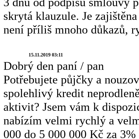
3 dnů od podpisu smlouvy po
skrytá klauzule. Je zajištěna
není příliš mnoho důkazů, r
15.11.2019 03:11
Dobrý den paní / pan
Potřebujete půjčky a nouzov
spolehlivý kredit neprodlen
aktivit? Jsem vám k dispozi
nabízím velmi rychlý a velm
000 do 5 000 000 Kč za 3% ú