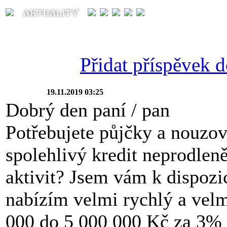
Přidat příspěvek do
19.11.2019 03:25
Dobrý den paní / pan
Potřebujete půjčky a nouzov
spolehlivý kredit neprodlen
aktivit? Jsem vám k dispozi
nabízím velmi rychlý a velm
000 do 5 000 000 Kč za 3% ú