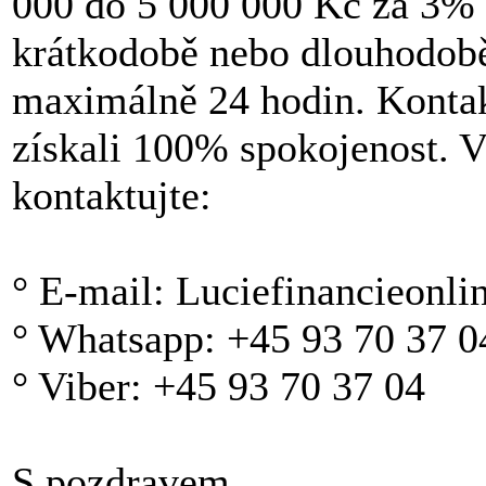
000 do 5 000 000 Kč za 3% ú
krátkodobě nebo dlouhodobě 
maximálně 24 hodin. Kontak
získali 100% spokojenost. V
kontaktujte:
° E-mail: Luciefinancieonl
° Whatsapp: +45 93 70 37 0
° Viber: +45 93 70 37 04
S pozdravem.