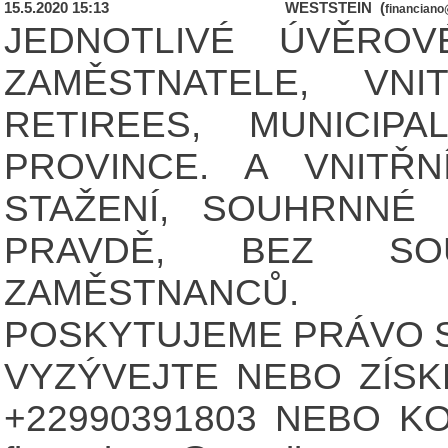
15.5.2020 15:13
WESTSTEIN (
financian
JEDNOTLIVÉ ÚVĚRO
ZAMĚSTNATELE, VNI
RETIREES, MUNICI
PROVINCE. A VNITŘN
STAŽENÍ, SOUHRNN
PRAVDĚ, BEZ SOU
ZAMĚSTNANCŮ.
POSKYTUJEME PRÁVO S
VYZÝVEJTE NEBO ZÍSKE
+22990391803 NEBO K