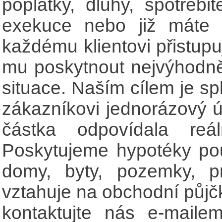
poplatky, dluhy, spotřebi
exekuce nebo již máte
každému klientovi přistup
mu poskytnout nejvýhodněj
situace. Naším cílem je sp
zákazníkovi jednorázový ú
částka odpovídala reá
Poskytujeme hypotéky pou
domy, byty, pozemky, p
vztahuje na obchodní půjčk
kontaktujte nás e-maile