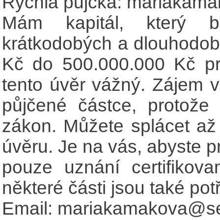
Rychlá půjčka: mariaka
Mám kapitál, který b
krátkodobých a dlouhodob
Kč do 500.000.000 Kč pr
tento úvěr vážný. Zájem v
půjčené částce, protož
zákon. Můžete splácet až 3
úvěru. Je na vás, abyste p
pouze uznání certifikov
některé části jsou také po
Email: mariakamakova@s