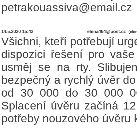
petrakouassiva@email.cz
14.5.2020 15:42
elena464@post.cz (
ele
Všichni, kteří potřebují urg
dispozici řešení pro vaš
usměj se na rty. Slibuj
bezpečný a rychlý úvěr do
od 30 000 do 30 000 0
Splacení úvěru začíná 12 
potřeby nouzového úvěru k