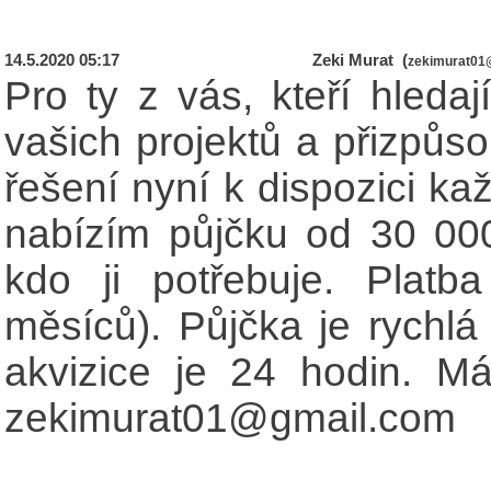
14.5.2020 05:17
Zeki Murat (
zekimurat01
Pro ty z vás, kteří hledaj
vašich projektů a přizpůso
řešení nyní k dispozici ka
nabízím půjčku od 30 0
kdo ji potřebuje. Platb
měsíců). Půjčka je rychlá 
akvizice je 24 hodin. Mát
zekimurat01@gmail.com