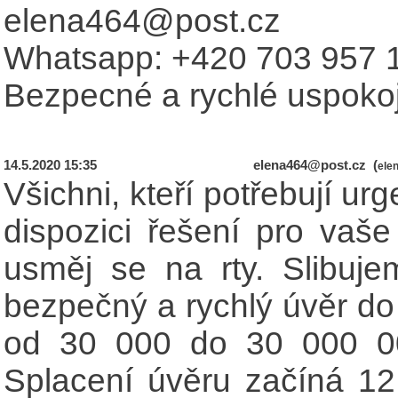
elena464@post.cz
Whatsapp: +420 703 957 
Bezpecné a rychlé uspokoj
14.5.2020 15:35
elena464@post.cz (
ele
Všichni, kteří potřebují urg
dispozici řešení pro vaš
usměj se na rty. Slibuj
bezpečný a rychlý úvěr do
od 30 000 do 30 000 0
Splacení úvěru začíná 12 