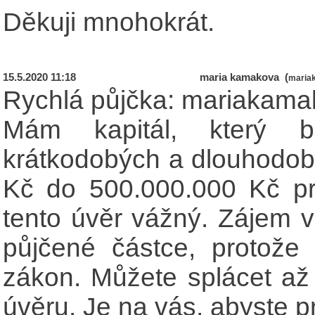
Děkuji mnohokrát.
15.5.2020 11:18
maria kamakova (
maria
Rychlá půjčka: mariaka
Mám kapitál, který b
krátkodobých a dlouhodob
Kč do 500.000.000 Kč pr
tento úvěr vážný. Zájem v
půjčené částce, protož
zákon. Můžete splácet až 3
úvěru. Je na vás, abyste p