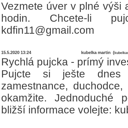
Vezmete úver v plné výši a
hodin. Chcete-li pu
kdfin11@gmail.com
15.5.2020 13:24
kubelka martin (
kubelka
Rychlá pujcka - prímý inv
Pujcte si ješte dnes 
zamestnance, duchodce, 
okamžite. Jednoduché 
bližší informace volejte: