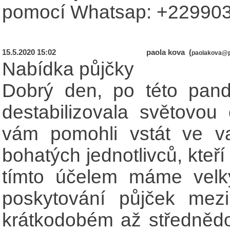
pomocí Whatsap: +22990
15.5.2020 15:02
paola kova (
paolakova@p
Nabídka půjčky
Dobrý den, po této pand
destabilizovala světovo
vám pomohli vstát ve va
bohatých jednotlivců, kteř
tímto účelem máme velký
poskytování půjček mezi
krátkodobém až středněd