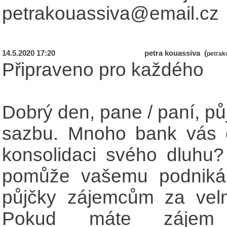
petrakouassiva@email.cz
14.5.2020 17:20
petra kouassiva (
petrak
Připraveno pro každého
Dobrý den, pane / paní, p
sazbu. Mnoho bank vás od
konsolidaci svého dluhu? 
pomůže vašemu podnikání
půjčky zájemcům za velm
Pokud máte zájem 