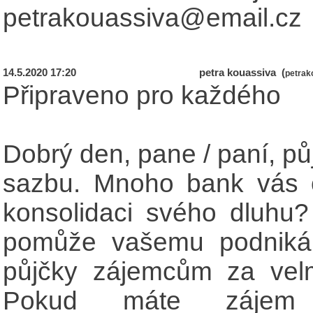
petrakouassiva@email.cz
14.5.2020 17:20
petra kouassiva (
petrak
Připraveno pro každého
Dobrý den, pane / paní, p
sazbu. Mnoho bank vás od
konsolidaci svého dluhu? 
pomůže vašemu podnikání
půjčky zájemcům za velm
Pokud máte zájem 