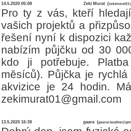
14.5.2020 05:08
Zeki Murat (
zekimurat01
Pro ty z vás, kteří hledaj
vašich projektů a přizpůso
řešení nyní k dispozici ka
nabízím půjčku od 30 0
kdo ji potřebuje. Platb
měsíců). Půjčka je rychlá 
akvizice je 24 hodin. Mát
zekimurat01@gmail.com
13.5.2020 16:39
gaara (
gaaraclaudine@gm