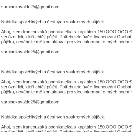
sarbinekavaldo25@gmail.com
Nabídka spolehlivých a čestných soukromých půjček.
Ahoj, jsem francouzská podnikatelka s kapitálem 150.OOO.OOO €, 
seriózní lidi, kteří chtějí půjčit. Potřebujete úvěr: financování 
půjčku, neváhejte mě kontaktovat pro více informací o mých podmí
sarbinekavaldo25@gmail.com
Nabídka spolehlivých a čestných soukromých půjček.
Ahoj, jsem francouzská podnikatelka s kapitálem 150.OOO.OOO €, 
seriózní lidi, kteří chtějí půjčit. Potřebujete úvěr: financování 
půjčku, neváhejte mě kontaktovat pro více informací o mých podmí
sarbinekavaldo25@gmail.com
Nabídka spolehlivých a čestných soukromých půjček.
Ahoj, jsem francouzská podnikatelka s kapitálem 150.OOO.OOO €, 
seriózní lidi, kteří chtějí půjčit. Potřebujete úvěr: financování 