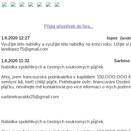
Přidat příspěvek do fóra...
1.6.2020 12:27
lopez (
land
Využijte této nabídky a využijte této nabídky na konci roku. Užijte
landlopez75@gmail.com
1.6.2020 11:32
Sarbine
Nabídka spolehlivých a čestných soukromých půjček.
Ahoj, jsem francouzská podnikatelka s kapitálem 150.OOO.OOO €, 
seriózní lidi, kteří chtějí půjčit. Potřebujete úvěr: financování 
půjčku, neváhejte mě kontaktovat pro více informací o mých podmí
sarbinekavaldo25@gmail.com
Nabídka spolehlivých a čestných soukromých půjček.