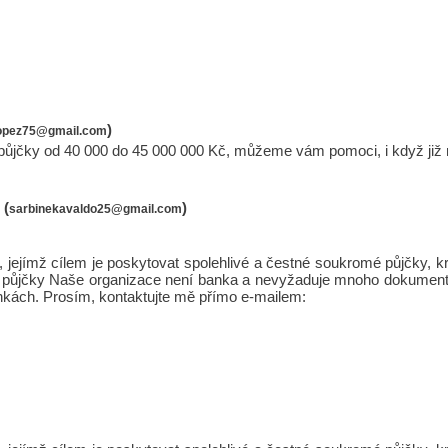
)
lopez75@gmail.com
 si půjčky od 40 000 do 45 000 000 Kč, můžeme vám pomoci, i když již
 (
)
sarbinekavaldo25@gmail.com
jejímž cílem je poskytovat spolehlivé a čestné soukromé půjčky,
Osobní půjčky Naše organizace není banka a nevyžaduje mnoho dokument
nkách. Prosím, kontaktujte mě přímo e-mailem: