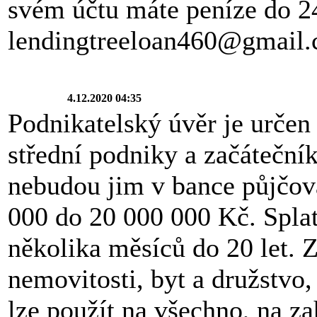
svém účtu máte peníze do 2
lendingtreeloan460@gmail
4.12.2020 04:35
Podnikatelský úvěr je určen
střední podniky a začátečník
nebudou jim v bance půjčov
000 do 20 000 000 Kč. Splat
několika měsíců do 20 let. Z
nemovitosti, byt a družstvo
lze použít na všechno, na za