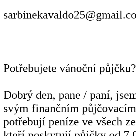
sarbinekavaldo25@gmail.c
Potřebujete vánoční půjčku?
Dobrý den, pane / paní, jse
svým finančním půjčovacím
potřebují peníze ve všech ze
kteří poskytují půjčky od