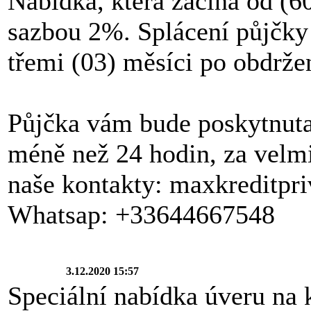
Nabídka, která začíná od (6
sazbou 2%. Splácení půjčky 
třemi (03) měsíci po obdrže
Půjčka vám bude poskytnut
méně než 24 hodin, za velm
naše kontakty: maxkreditp
Whatsap: +33644667548
3.12.2020 15:57
Speciální nabídka úveru na