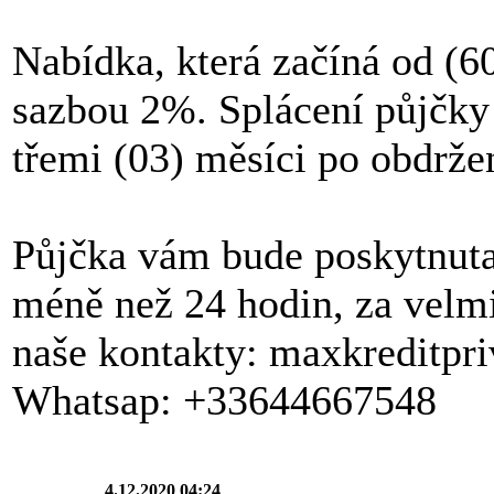
Nabídka, která začíná od (6
sazbou 2%. Splácení půjčky 
třemi (03) měsíci po obdrže
Půjčka vám bude poskytnut
méně než 24 hodin, za velm
naše kontakty: maxkreditp
Whatsap: +33644667548
4.12.2020 04:24